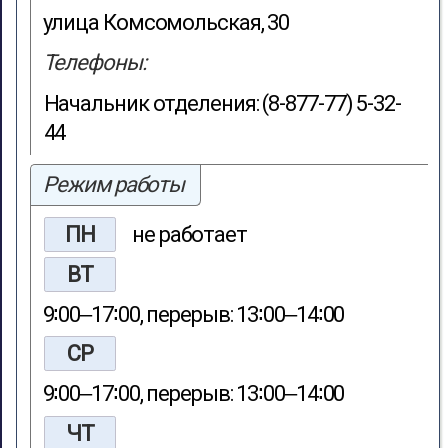
улица Комсомольская, 30
Телефоны:
Начальник отделения: (8-877-77) 5-32-
44
Режим работы
ПН
не работает
ВТ
9∶00‒17∶00, перерыв: 13∶00‒14∶00
СР
9∶00‒17∶00, перерыв: 13∶00‒14∶00
ЧТ