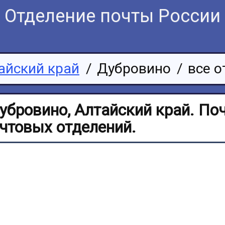
Отделение почты России
айский край
/
Дубровино
/
все о
убровино, Алтайский край. По
очтовых отделений.