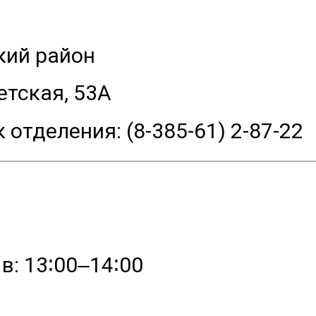
кий район
етская, 53А
 отделения: (8-385-61) 2-87-22
в: 13∶00‒14∶00