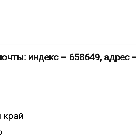
очты: индекс – 658649, адрес 
 край
о