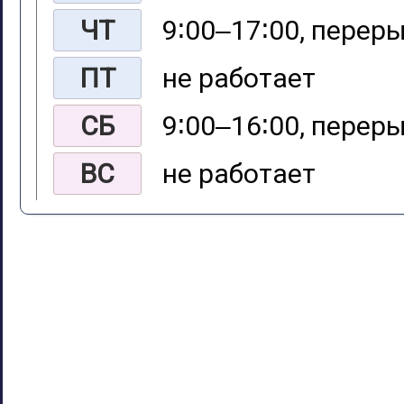
ЧТ
9∶00‒17∶00, переры
ПТ
не работает
СБ
9∶00‒16∶00, переры
ВС
не работает