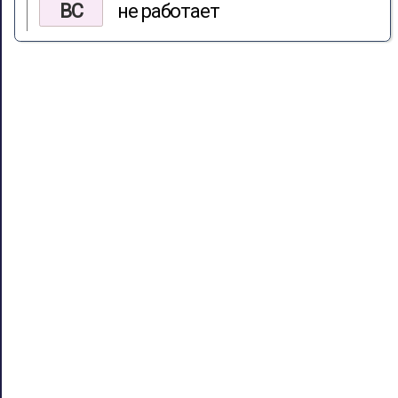
ВС
не работает