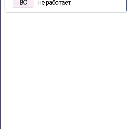
ВС
не работает