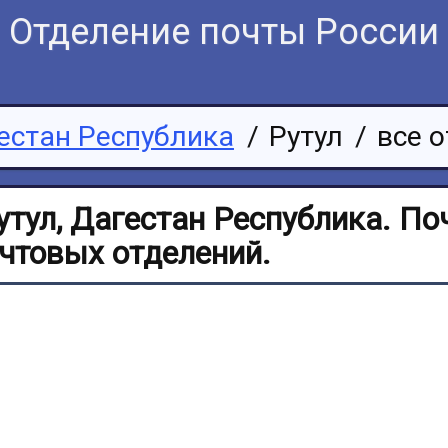
Отделение почты России
естан Республика
/
Рутул
/
все 
утул, Дагестан Республика. П
очтовых отделений.