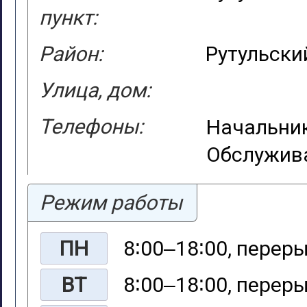
пункт:
Район:
Рутульски
Улица, дом:
Телефоны:
Начальник
Обслужива
Режим работы
ПН
8∶00‒18∶00, переры
ВТ
8∶00‒18∶00, переры