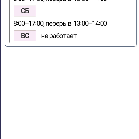
СБ
8∶00‒17∶00, перерыв: 13∶00‒14∶00
ВС
не работает