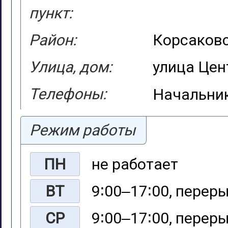
пункт:
Район:
Корсаковс
Улица, дом:
улица Цен
Телефоны:
Начальник
Режим работы
ПН
не работает
ВТ
9∶00‒17∶00, переры
СР
9∶00‒17∶00, переры